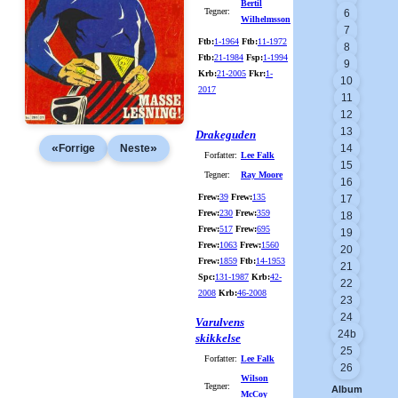
Bertil
Tegner:
6
Wilhelmsson
7
Ftb:
1-1964
Ftb:
11-1972
8
Ftb:
21-1984
Fsp:
1-1994
9
Krb:
21-2005
Fkr:
1-
10
2017
11
12
13
Drakeguden
«
»
Forrige
Neste
14
Forfatter:
Lee Falk
15
Tegner:
Ray Moore
16
Frew:
39
Frew:
135
17
Frew:
230
Frew:
359
18
Frew:
517
Frew:
695
19
Frew:
1063
Frew:
1560
20
Frew:
1859
Ftb:
14-1953
21
Spc:
131-1987
Krb:
42-
22
2008
Krb:
46-2008
23
24
Varulvens
24b
skikkelse
25
Forfatter:
Lee Falk
26
Wilson
Tegner:
Album
McCoy