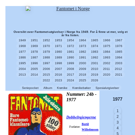
Oversikt over Fantomet-utgivelser i Norge fra 1949. For å finne ut mer, velg et
år fra listen.
1949
1951
1952
1953
1954
1964
1965
1966
1967
1968
1969
1970
1971
1972
1973
1974
1975
1976
1977
1978
1979
1980
1981
1982
1983
1984
1985
1986
1987
1988
1989
1990
1991
1992
1993
1994
1995
1996
1997
1998
1999
2000
2001
2002
2003
2004
2005
2006
2007
2008
2009
2010
2011
2012
2013
2014
2015
2016
2017
2018
2019
2020
2021
2022
2023
2024
2025
2026
Seriepocket
Album
Krønike
Krønikebøker
Spesialutgivelser
Nummer: 24b -
1977
1977
1
2
Dobbeltgjengerne
3
Bertil
Forfatter:
4
Wilhelmsson
5