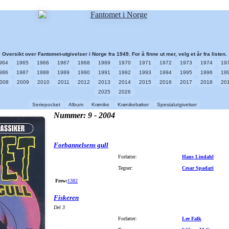
Oversikt over Fantomet-utgivelser i Norge fra 1949. For å finne ut mer, velg et år fra listen.
964
1965
1966
1967
1968
1969
1970
1971
1972
1973
1974
19
986
1987
1988
1989
1990
1991
1992
1993
1994
1995
1996
19
008
2009
2010
2011
2012
2013
2014
2015
2016
2017
2018
20
2025
2026
Seriepocket
Album
Krønike
Krønikebøker
Spesialutgivelser
Nummer: 9 - 2004
Forbannelsens gull
Forfatter:
Hans Lindahl
Tegner:
Cesar Spadari
Frew:
1382
Fiskeren
Del 3
Forfatter:
Lee Falk