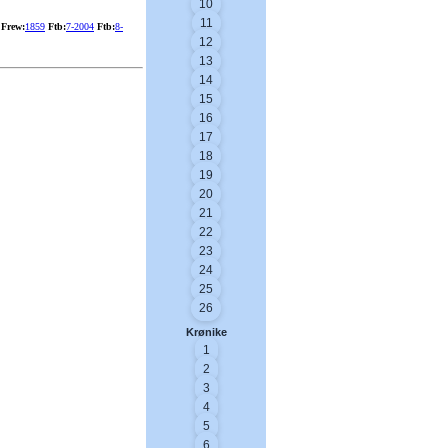
10
11
Frew:
1859
Ftb:
7-2004
Ftb:
8-
12
13
14
15
16
17
18
19
20
21
22
23
24
25
26
Krønike
1
2
3
4
5
6