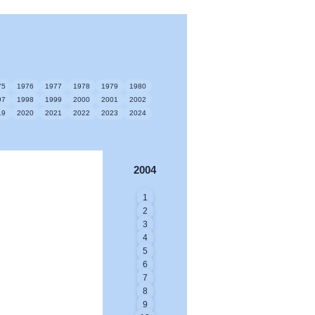
75
1976
1977
1978
1979
1980
97
1998
1999
2000
2001
2002
19
2020
2021
2022
2023
2024
2004
1
2
3
4
5
6
7
8
9