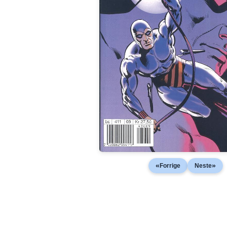
«
»
Forrige
Neste