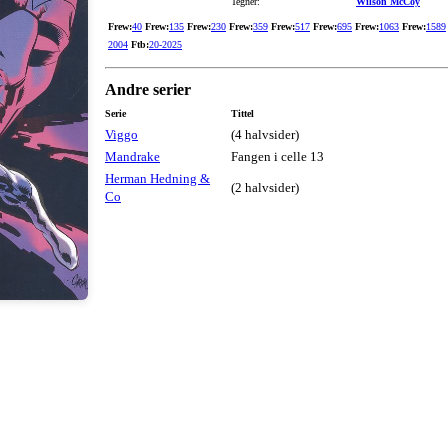
Tegner:
Wilson McCoy
Frew:
40
Frew:
135
Frew:
230
Frew:
359
Frew:
517
Frew:
695
Frew:
1063
Frew:
1589
2004
Ftb:
20-2025
Andre serier
Serie
Tittel
Viggo
(4 halvsider)
Mandrake
Fangen i celle 13
Herman Hedning &
(2 halvsider)
Co