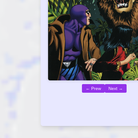
← Prew
Next →