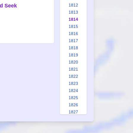
nd Seek
1812
1813
1814
1815
1816
1817
1818
1819
1820
1821
1822
1823
1824
1825
1826
1827
1828
1829