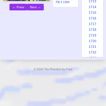
1713
Ftb 4 1994
1714
← Prew
Next →
1715
1716
1717
1718
1719
1720
1721
1722
1723
1724
1725
© 2026 The Phantom by Frew
1726
1727
1728
1729
1730
1731