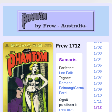
1695
1696
1697
1698
1699
1700
1701
Frew 1712
1702
1703
Samaris
1704
1705
Forfatter:
1706
Lee Falk
1707
Tegner:
Romano
1708
Felmang/Germano
1709
Ferri
1710
Også
1711
publisert i:
1712
Frew 1070