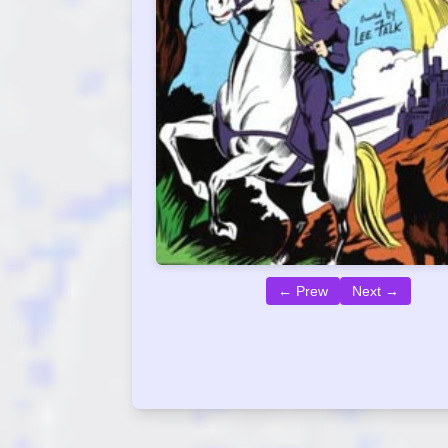
← Prew
Next →