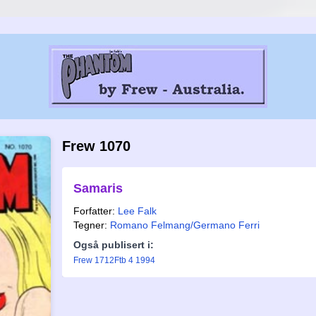
Frew 1070
Samaris
Forfatter:
Lee Falk
Tegner:
Romano Felmang/Germano Ferri
Også publisert i:
Frew 1712
Ftb 4 1994