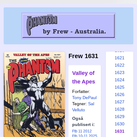
1614
1615
1616
1617
1618
1619
1620
Frew 1631
1621
1622
Valley of
1623
1624
the Apes
1625
Forfatter:
1626
Tony DePaul
1627
Tegner:
Sal
1628
Velluto
1629
Også
1630
publisert i:
1631
Ftb 11 2012
Ftb 10-11 2025