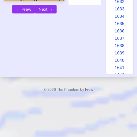
1632
1633
← Prew
Next →
1634
1635
1636
1637
1638
1639
1640
1641
1642
1643
1644
© 2026 The Phantom by Frew
1645
1646
1647
1648
1649
1650