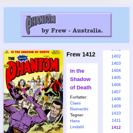
1395
1396
1397
1398
1399
1400
1401
Frew 1412
1402
1403
In the
1404
1405
Shadow
1406
of Death
1407
Forfatter:
1408
Claes
1409
Reimerthi
1410
Tegner:
1411
Hans
Lindahl
1412