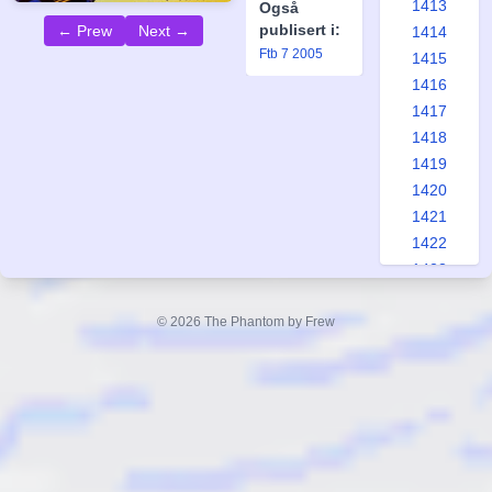
1413
Også
publisert i:
← Prew
Next →
1414
Ftb 7 2005
1415
1416
1417
1418
1419
1420
1421
1422
1423
1424
1425
© 2026 The Phantom by Frew
1426
1427
1428
1429
1430
1431