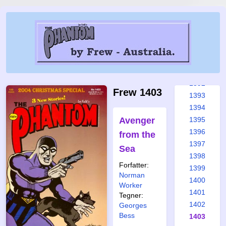
1386
1387
1388
1389
1390
1391
1392
Frew 1403
1393
1394
Avenger
1395
1396
from the
1397
Sea
1398
Forfatter:
1399
Norman
1400
Worker
1401
Tegner:
1402
Georges
Bess
1403