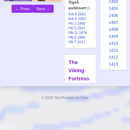
1404
Også
publisert i:
1405
← Prew
Next →
Krb 8 2002
1406
Krb 9 2003
1407
Fkr 2 1990
Fkr 5 2001
1408
Ftb 11 1978
1409
Ftb 6 1986
Ftb 7 2017
1410
1411
1412
The
1413
Viking
1414
Fortress
1415
1416
Mystery
1417
Forfatter:
© 2026 The Phantom by Frew
1418
Tony DePaul
1419
Tegner:
1420
Graham
Nolan
1421
1422
Også