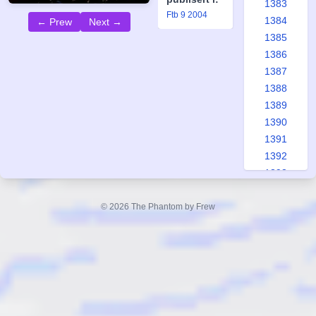
1383
Ftb 9 2004
1384
← Prew
Next →
1385
1386
1387
1388
1389
1390
1391
1392
1393
1394
1395
© 2026 The Phantom by Frew
1396
1397
1398
1399
1400
1401