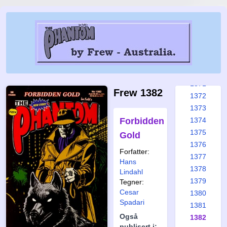
1365
1366
1367
1368
1369
1370
1371
Frew 1382
1372
1373
Forbidden
1374
1375
Gold
1376
Forfatter:
1377
Hans
1378
Lindahl
1379
Tegner:
Cesar
1380
Spadari
1381
Også
1382
publisert i: