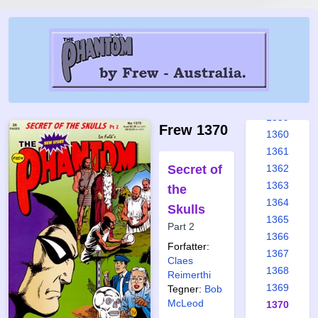
1353
1354
1355
1356
1357
1358
1359
Frew 1370
1360
1361
Secret of
1362
1363
the
1364
Skulls
1365
Part 2
1366
Forfatter:
1367
Claes
1368
Reimerthi
1369
Tegner:
Bob
McLeod
1370