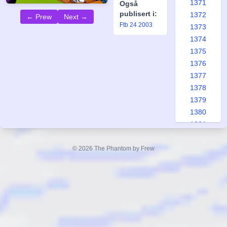
1371
Også
publisert i:
1372
← Prew
Next →
Ftb 24 2003
1373
1374
1375
1376
1377
1378
1379
1380
1381
1382
1383
© 2026 The Phantom by Frew
1384
1385
1386
1387
1388
1389