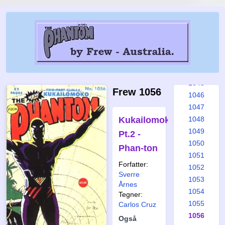
1039
1040
1041
1042
1043
1044
1045
Frew 1056
1046
1047
Kukailomoko
1048
1049
Pt.2 -
1050
Phan-ton
1051
Forfatter:
1052
Sverre
1053
Årnes
1054
Tegner:
1055
Carlos Cruz
1056
Også