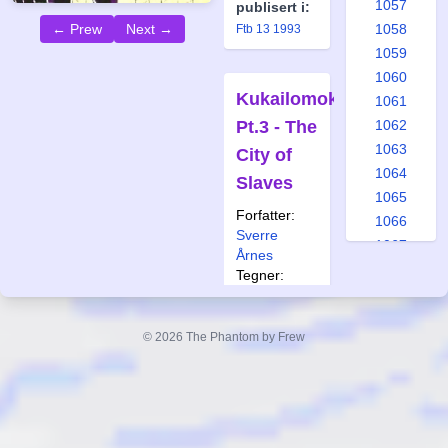
1057
publisert i:
← Prew
Next →
1058
Ftb 13 1993
1059
1060
Kukailomoko
1061
Pt.3 - The
1062
1063
City of
1064
Slaves
1065
Forfatter:
1066
Sverre
1067
Årnes
1068
Tegner:
1069
Carlos Cruz
1070
Også
© 2026 The Phantom by Frew
1071
publisert i:
1072
Ftb 14 1993
1073
1074
1075