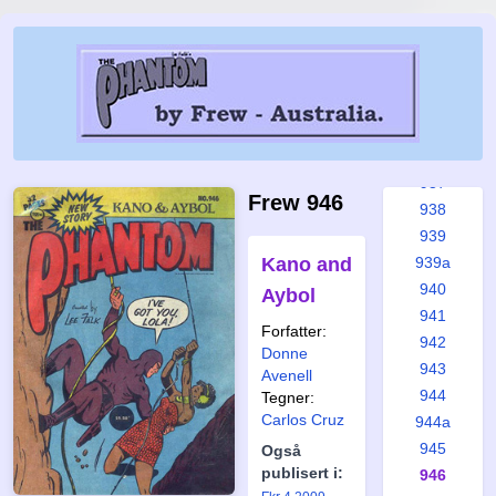
932
933
934
935
935a
936
937
Frew 946
938
939
Kano and
939a
940
Aybol
941
Forfatter:
942
Donne
943
Avenell
944
Tegner:
Carlos Cruz
944a
945
Også
publisert i:
946