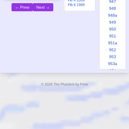
Fkr 4 2009
947
Ftb 6 1989
← Prew
Next →
948
948a
949
950
951
951a
952
953
953a
954
955
956
© 2026 The Phantom by Frew
957
958
958a
959
960
961