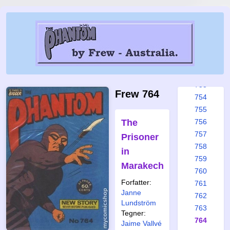
747
748
749
750
751
752
753
Frew 764
754
755
The
756
757
Prisoner
758
in
759
Marakech
760
Forfatter:
761
Janne
762
Lundström
763
Tegner:
764
Jaime Vallvé