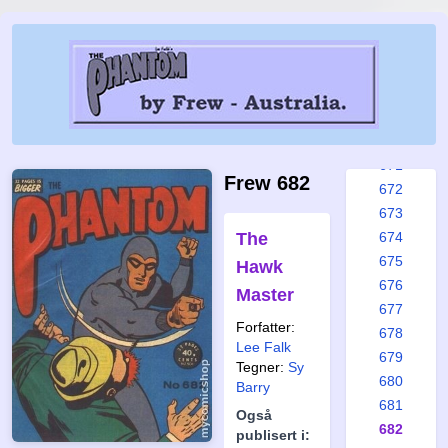
665
666
667
668
669
670
671
Frew 682
672
673
The
674
675
Hawk
676
Master
677
Forfatter:
678
Lee Falk
679
Tegner:
Sy
680
Barry
681
Også
682
publisert i: