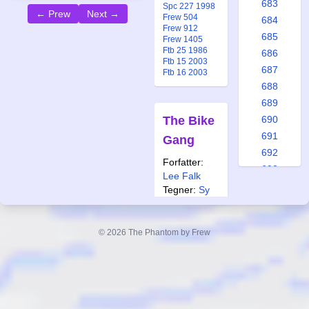
683
Spc 227 1998
← Prew
Next →
Frew 504
684
Frew 912
685
Frew 1405
Ftb 25 1986
686
Ftb 15 2003
687
Ftb 16 2003
688
689
The Bike
690
691
Gang
692
Forfatter:
693
Lee Falk
694
Tegner:
Sy
695
Barry
696
Også
© 2026 The Phantom by Frew
697
publisert i:
698
Alb 7 1974
Frew 504
699
Frew 912
700
Frew 1393
Ftb 15 1990
701
Ftb 15 2003