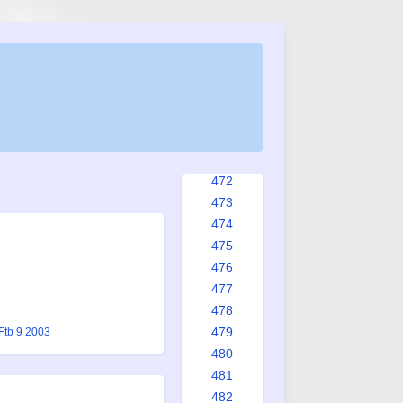
464
465
466
467
468
469
470
471
472
473
474
475
476
477
478
479
Ftb 9 2003
480
481
482