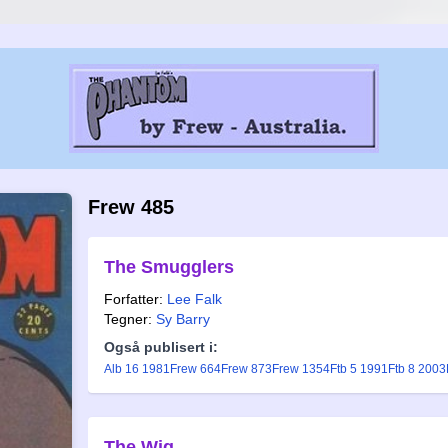
Frew 485
The Smugglers
Forfatter:
Lee Falk
Tegner:
Sy Barry
Også publisert i:
Alb 16 1981
Frew 664
Frew 873
Frew 1354
Ftb 5 1991
Ftb 8 2003
The Wig