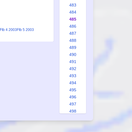
483
484
485
486
Ftb 4 2003
Ftb 5 2003
487
488
489
490
491
492
493
494
495
496
497
498
499
500