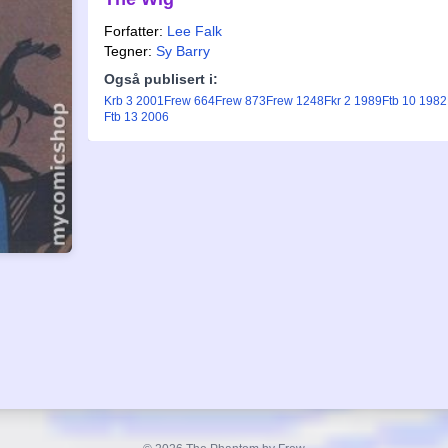
Forfatter:
Lee Falk
Tegner:
Sy Barry
Også publisert i:
Krb 3 2001
Frew 664
Frew 873
Frew 1248
Fkr 2 1989
Ftb 10 1982
Ftb 13 2006