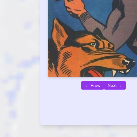
← Prew
Next →