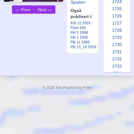
1724
Spadari
1725
← Prew
Next →
Også
1726
publisert i:
1727
Krb 12 2003
Frew 945
1728
Fkr 5 1998
1729
Fkr 1 2006
Ftb 11 1989
1730
Ftb 15_16 2009
1731
1732
1733
1734
1735
1736
© 2026 The Phantom by Frew
1737
1738
1739
1740
1741
1742