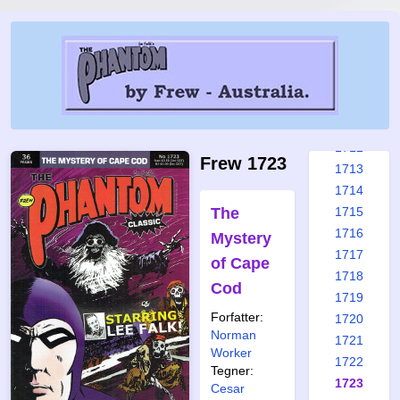
1706
1707
1708
1709
1710
1711
1712
Frew 1723
1713
1714
The
1715
1716
Mystery
1717
of Cape
1718
Cod
1719
Forfatter:
1720
Norman
1721
Worker
1722
Tegner:
1723
Cesar