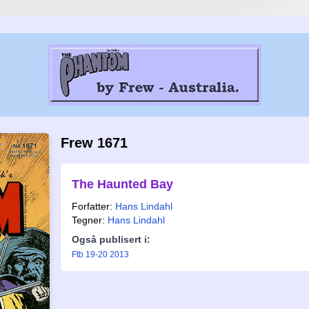
Frew 1671
The Haunted Bay
Forfatter:
Hans Lindahl
Tegner:
Hans Lindahl
Også publisert i:
Ftb 19-20 2013