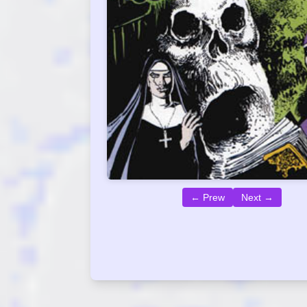
← Prew
Next →