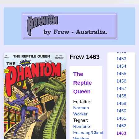
1446
1447
1448
1449
1450
1451
1452
Frew 1463
1453
1454
The
1455
1456
Reptile
1457
Queen
1458
Forfatter:
1459
Norman
1460
Worker
1461
Tegner:
1462
Romano
Felmang/Claudio
1463
Waldrag