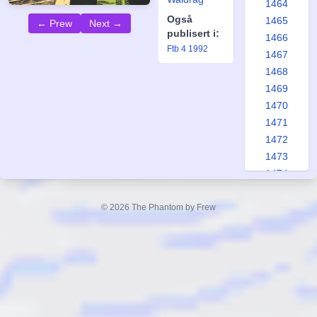
1464
Også
1465
← Prew
Next →
publisert i:
1466
Ftb 4 1992
1467
1468
1469
1470
1471
1472
1473
1474
1475
1476
© 2026 The Phantom by Frew
1477
1478
1479
1480
1481
1482