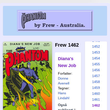
1445
1446
1447
1448
1449
1450
1451
Frew 1462
1452
1453
Diana's
1454
1455
New Job
1456
Forfatter:
1457
Donne
1458
Avenell
1459
Tegner:
Hans
1460
Lindahl
1461
Også
1462
publisert i: