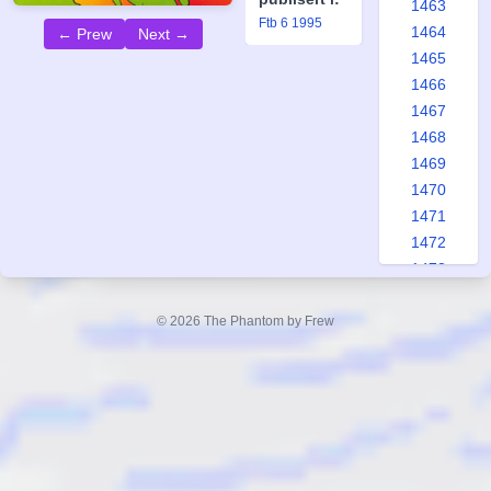
1463
Ftb 6 1995
1464
← Prew
Next →
1465
1466
1467
1468
1469
1470
1471
1472
1473
1474
1475
© 2026 The Phantom by Frew
1476
1477
1478
1479
1480
1481