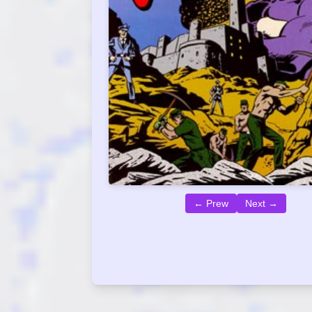
← Prew
Next →