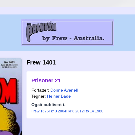
Frew 1401
Prisoner 21
Forfatter:
Donne Avenell
Tegner:
Heiner Bade
Også publisert i:
Frew 1676
Fkr 3 2004
Fkr 8 2012
Ftb 14 1980