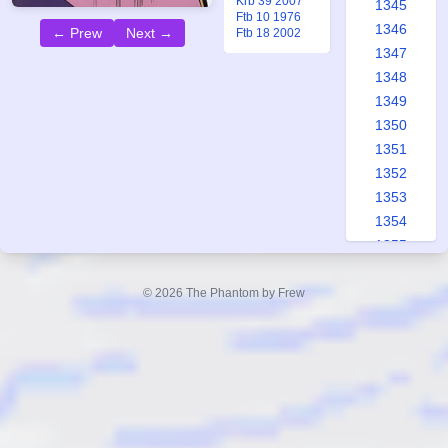
Krb 39 2007
1345
Ftb 10 1976
1346
← Prew
Next →
Ftb 18 2002
1347
1348
1349
1350
1351
1352
1353
1354
1355
1356
1357
© 2026 The Phantom by Frew
1358
1359
1360
1361
1362
1363