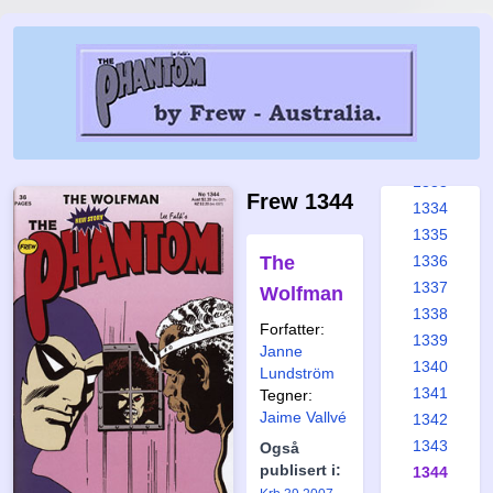
1327
1328
1329
1330
1331
1332
1333
Frew 1344
1334
1335
The
1336
1337
Wolfman
1338
Forfatter:
1339
Janne
1340
Lundström
1341
Tegner:
Jaime Vallvé
1342
1343
Også
publisert i:
1344