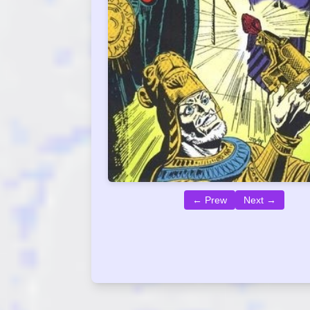
← Prew
Next →