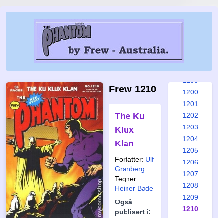
1193
1194
1195
1196
1197
1198
1199
Frew 1210
1200
1201
The Ku
1202
1203
Klux
1204
Klan
1205
Forfatter:
Ulf
1206
Granberg
1207
Tegner:
1208
Heiner Bade
1209
Også
1210
publisert i: