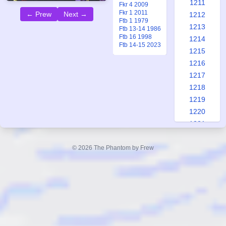
1211
Fkr 4 2009
Fkr 1 2011
← Prew
Next →
1212
Ftb 1 1979
1213
Ftb 13-14 1986
Ftb 16 1998
1214
Ftb 14-15 2023
1215
1216
1217
1218
1219
1220
1221
1222
1223
© 2026 The Phantom by Frew
1224
1225
1226
1227
1228
1229