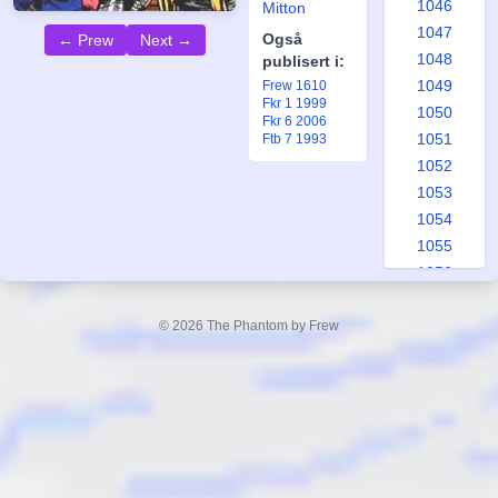
1046
Mitton
1047
Også
← Prew
Next →
1048
publisert i:
1049
Frew 1610
Fkr 1 1999
1050
Fkr 6 2006
1051
Ftb 7 1993
1052
1053
1054
1055
1056
1057
1058
© 2026 The Phantom by Frew
1059
1060
1061
1062
1063
1064