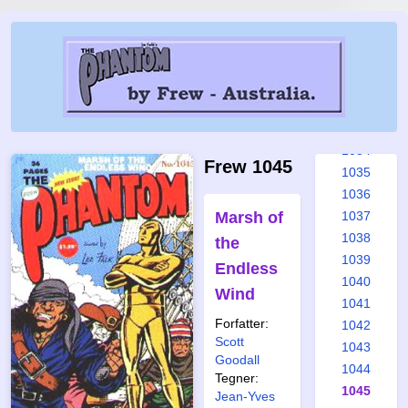
1028
1029
1030
1031
1032
1033
1034
Frew 1045
1035
1036
Marsh of
1037
1038
the
1039
Endless
1040
Wind
1041
Forfatter:
1042
Scott
1043
Goodall
1044
Tegner:
1045
Jean-Yves