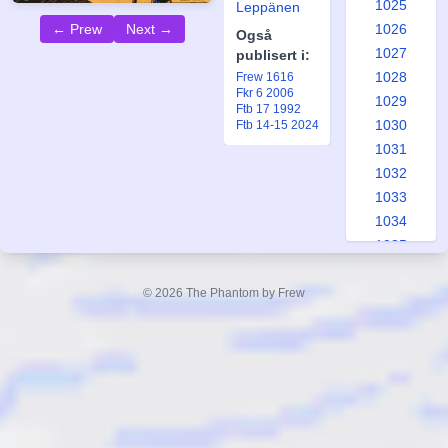
1025
Leppänen
← Prew
Next →
1026
Også
1027
publisert i:
1028
Frew 1616
Fkr 6 2006
1029
Ftb 17 1992
1030
Ftb 14-15 2024
1031
1032
1033
1034
1035
1036
1037
© 2026 The Phantom by Frew
1038
1039
1040
1041
1042
1043