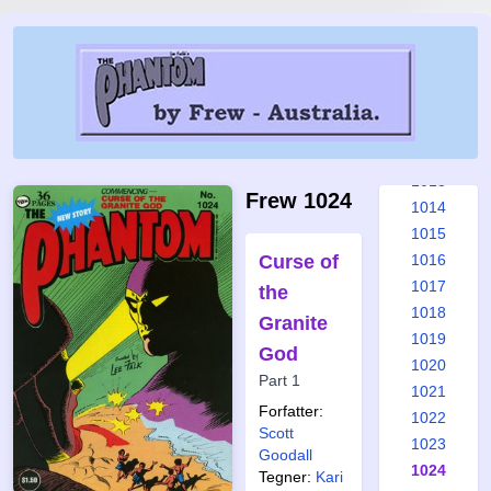
1007
1008
1009
1010
1011
1012
1013
Frew 1024
1014
1015
Curse of
1016
1017
the
1018
Granite
1019
God
1020
Part 1
1021
Forfatter:
1022
Scott
1023
Goodall
1024
Tegner:
Kari