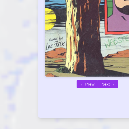
← Prew
Next →