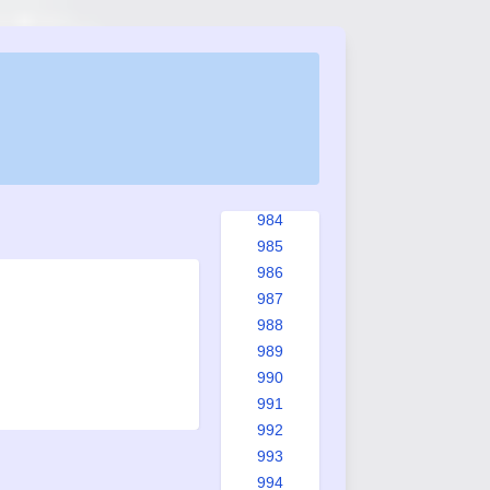
976
977
978
979
980
981
982
983
984
985
986
987
988
989
990
991
992
993
994