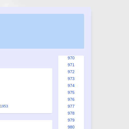
963
964
965
965a
966
967
968
969
970
971
972
973
974
975
976
977
 1953
978
979
980