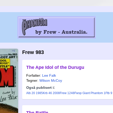
Frew 983
The Ape Idol of the Durugu
Forfatter:
Lee Falk
Tegner:
Wilson McCoy
Også publisert i:
Alb 20 1985
Krb 46 2008
Frew 1248
Fwsp Giant Phantom 1
Ftb 9
The Rattle