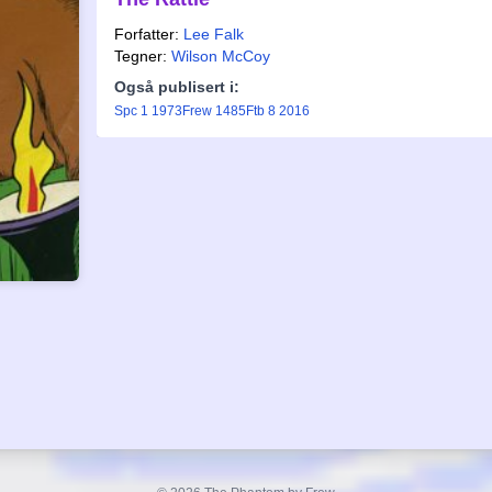
Forfatter:
Lee Falk
Tegner:
Wilson McCoy
Også publisert i:
Spc 1 1973
Frew 1485
Ftb 8 2016