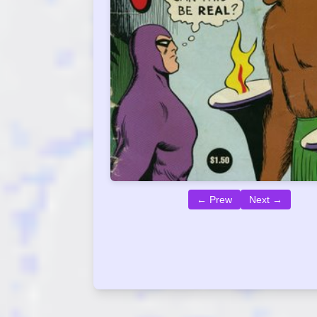
← Prew
Next →