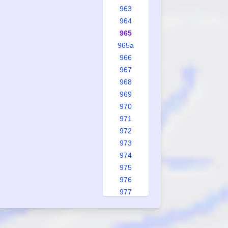
963
964
965
965a
966
967
968
969
970
971
972
973
974
975
976
977
978
979