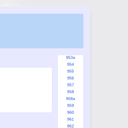
948
948a
949
950
951
951a
952
953
953a
954
955
956
957
958
958a
959
960
961
962