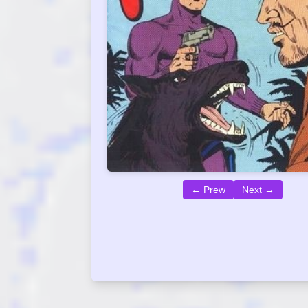
← Prew
Next →