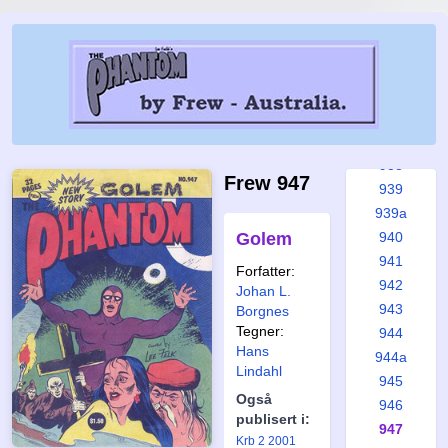
933
934
935
935a
936
937
938
Frew 947
939
939a
Golem
940
941
Forfatter:
942
Johan L.
943
Borgnes
Tegner:
944
Hans
944a
Lindahl
945
Også
946
publisert i:
947
Krb 2 2001