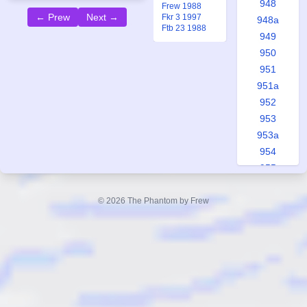
948
Frew 1988
← Prew
Next →
Fkr 3 1997
948a
Ftb 23 1988
949
950
951
951a
952
953
953a
954
955
956
957
© 2026 The Phantom by Frew
958
958a
959
960
961
962