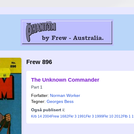
Frew 896
The Unknown Commander
Part 1
Forfatter:
Norman Worker
Tegner:
Georges Bess
Også publisert i:
Krb 14 2004
Frew 1682
Fkr 3 1991
Fkr 3 1999
Fkr 10 2012
Ftb 1 