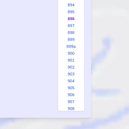
894
895
896
897
898
899
899a
900
901
902
903
904
905
906
907
908
909
910