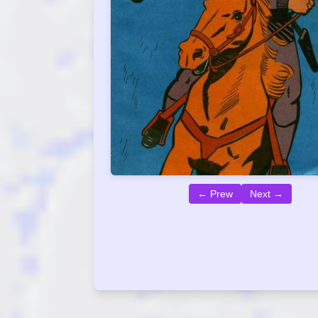
← Prew
Next →