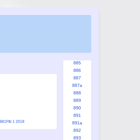
878
879
880
880a
881
882
883
884
885
886
887
887a
888
889
890
891
1981
Ftb 1 2018
891a
892
893