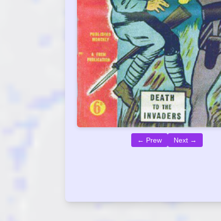
← Prew
Next →