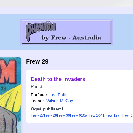
Frew 29
Death to the Invaders
Part 3
Forfatter:
Lee Falk
Tegner:
Wilson McCoy
Også publisert i:
Frew 27
Frew 28
Frew 30
Frew 910a
Frew 1041
Frew 1274
Frew 