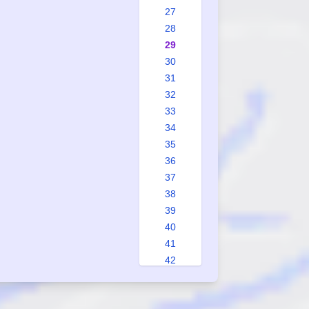
27
28
29
30
31
32
33
34
35
36
37
38
39
40
41
42
43
44