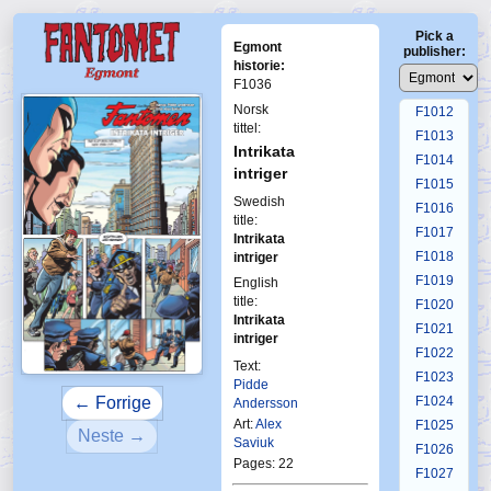
F1008
Pick a
F1009
Egmont
publisher:
F1010
historie:
F1036
F1011
Norsk
F1012
tittel:
F1013
Intrikata
F1014
intriger
F1015
Swedish
F1016
title:
F1017
Intrikata
F1018
intriger
F1019
English
title:
F1020
Intrikata
F1021
intriger
F1022
Text:
F1023
Pidde
← Forrige
F1024
Andersson
Art:
Alex
F1025
Neste →
Saviuk
F1026
Pages: 22
F1027