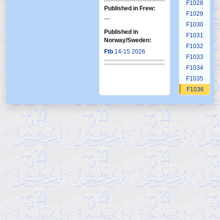
F1028
Published in Frew:
F1029
—
F1030
Published in
F1031
Norway/Sweden:
F1032
Ftb
14-15 2026
F1033
F1034
F1035
F1036