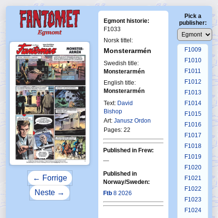
F1005
Pick a
F1006
Egmont historie:
publisher:
F1007
F1033
F1008
Norsk tittel:
F1009
Monsterarmén
F1010
Swedish title:
F1011
Monsterarmén
F1012
English title:
Monsterarmén
F1013
Text:
David
F1014
Bishop
F1015
Art:
Janusz Ordon
F1016
Pages: 22
F1017
F1018
Published in Frew:
F1019
—
F1020
Published in
← Forrige
F1021
Norway/Sweden:
F1022
Neste →
Ftb
8 2026
F1023
F1024