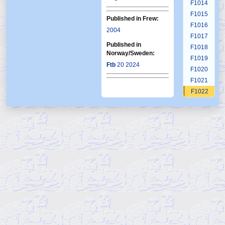
F1014
F1015
Published in Frew:
F1016
2004
F1017
Published in
F1018
Norway/Sweden:
F1019
Ftb
20 2024
F1020
F1021
F1022
F1023
F1024
F1025
F1026
F1027
F1028
F1029
F1030
F1031
F1032
F1033
F1034