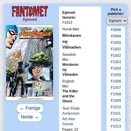
F0994
Pick a
F0995
Egmont
publisher:
F0996
historie:
F1022
F0997
Norsk tittel:
F0998
Mördaren
F0999
og
F1000
Vålnaden
F1001
Swedish
F1002
title:
F1003
Mördaren
F1004
og
Vålnaden
F1005
English
F1006
title:
F1007
The Killer
F1008
and the
F1009
Ghost
F1010
← Forrige
Text:
Pidde
Andersson
F1011
Neste →
Art:
Alex
F1012
Saviuk
F1013
Pages: 22