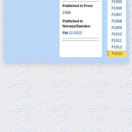
F1005
Published in Frew:
F1006
1998
F1007
Published in
F1008
Norway/Sweden:
F1009
Ftb
13 2023
F1010
F1011
F1012
F1013
F1014
F1015
F1016
F1017
F1018
F1019
F1020
F1021
F1022
F1023
F1024
F1025