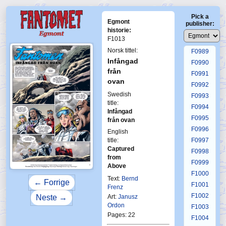
F0985
Pick a
F0986
Egmont
publisher:
F0987
historie:
F1013
F0988
Norsk tittel:
F0989
Infångad
F0990
från
F0991
ovan
F0992
Swedish
F0993
title:
F0994
Infångad
F0995
från ovan
F0996
English
title:
F0997
Captured
F0998
from
F0999
Above
F1000
Text:
Bernd
← Forrige
F1001
Frenz
F1002
Neste →
Art:
Janusz
Ordon
F1003
Pages: 22
F1004