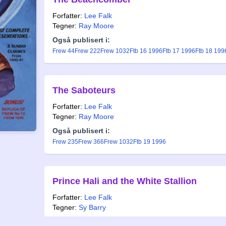
Forfatter:
Lee Falk
Tegner:
Ray Moore
Også publisert i:
Frew 44
Frew 222
Frew 1032
Ftb 16 1996
Ftb 17 1996
Ftb 18 199
The Saboteurs
Forfatter:
Lee Falk
Tegner:
Ray Moore
Også publisert i:
Frew 235
Frew 366
Frew 1032
Ftb 19 1996
Prince Hali and the White Stallion
Forfatter:
Lee Falk
Tegner:
Sy Barry
Også publisert i: