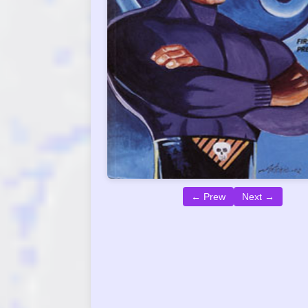
← Prew
Next →