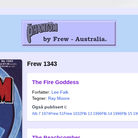
Frew 1343
The Fire Goddess
Forfatter:
Lee Falk
Tegner:
Ray Moore
Også publisert i:
Alb 7 1974
Frew 51
Frew 1032
Ftb 13 1996
Ftb 14 1996
Ftb 15 1
The Beachcomber