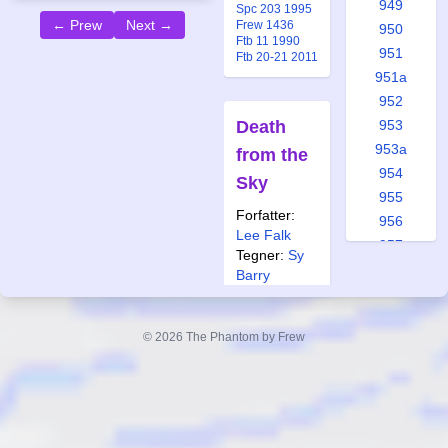
949
Spc 203 1995
← Prew
Next →
Frew 1436
950
Ftb 11 1990
951
Ftb 20-21 2011
951a
952
Death
953
953a
from the
954
Sky
955
Forfatter:
956
Lee Falk
957
Tegner:
Sy
958
Barry
958a
Også
959
publisert i:
© 2026 The Phantom by Frew
960
Spc 218 1997
Frew 1405
961
Ftb 1 1991
962
Ftb 18-19 2022
963
964