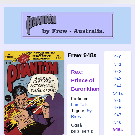
935
935a
936
937
938
939
939a
Frew 948a
940
941
Rex:
942
943
Prince of
944
Baronkhan
944a
Forfatter:
945
Lee Falk
946
Tegner:
Sy
947
Barry
948
Også
948a
publisert i: