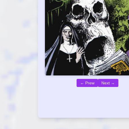
← Prew
Next →