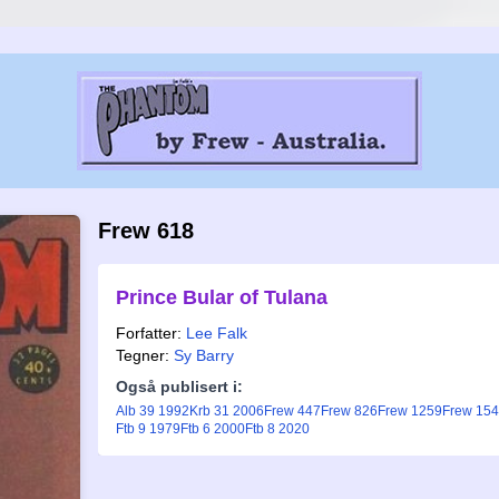
Frew 618
Prince Bular of Tulana
Forfatter:
Lee Falk
Tegner:
Sy Barry
Også publisert i:
Alb 39 1992
Krb 31 2006
Frew 447
Frew 826
Frew 1259
Frew 15
Ftb 9 1979
Ftb 6 2000
Ftb 8 2020