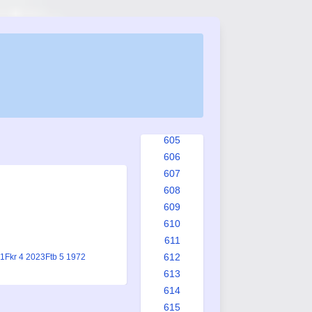
597
598
599
600
601
602
603
604
605
606
607
608
609
610
611
612
41
Fkr 4 2023
Ftb 5 1972
613
614
615