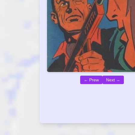
← Prew
Next →