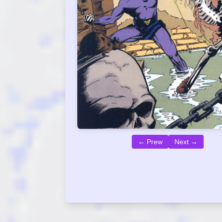
← Prew
Next →