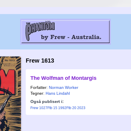
Frew 1613
The Wolfman of Montargis
Forfatter:
Norman Worker
Tegner:
Hans Lindahl
Også publisert i:
Frew 1027
Ftb 15 1992
Ftb 20 2023