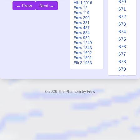
670
Alb 1 2016
← Prew
Next →
Frew 12
671
Frew 119
672
Frew 209
Frew 331
673
Frew 487
674
Frew 884
Frew 932
675
Frew 1249
676
Frew 1343
Frew 1692
677
Frew 1891
678
Ftb 2 1983
679
680
681
682
© 2026 The Phantom by Frew
683
684
685
686
687
688