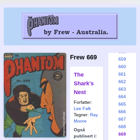
652
653
654
655
656
657
658
Frew 669
659
660
The
661
662
Shark's
663
Nest
664
Forfatter:
665
Lee Falk
666
Tegner:
Ray
667
Moore
668
Også
669
publisert i: