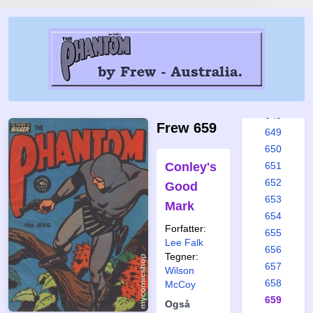
642
643
644
645
646
647
648
Frew 659
649
650
Conley's
651
652
Good
653
Mark
654
Forfatter:
655
Lee Falk
656
Tegner:
657
Wilson
658
McCoy
659
Også