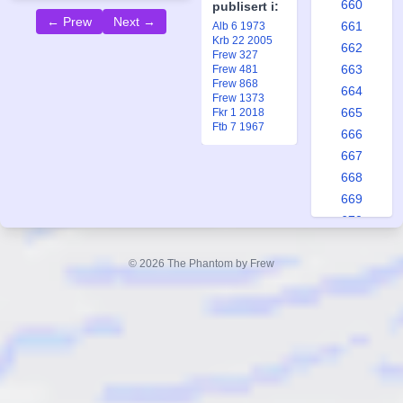
660
publisert i:
← Prew
Next →
661
Alb 6 1973
Krb 22 2005
662
Frew 327
663
Frew 481
Frew 868
664
Frew 1373
665
Fkr 1 2018
Ftb 7 1967
666
667
668
669
670
671
672
© 2026 The Phantom by Frew
673
674
675
676
677
678