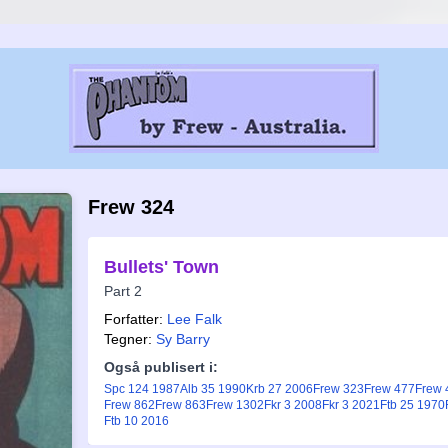
Frew 324
Bullets' Town
Part 2
Forfatter:
Lee Falk
Tegner:
Sy Barry
Også publisert i:
Spc 124 1987
Alb 35 1990
Krb 27 2006
Frew 323
Frew 477
Frew 
Frew 862
Frew 863
Frew 1302
Fkr 3 2008
Fkr 3 2021
Ftb 25 1970
Ftb 10 2016