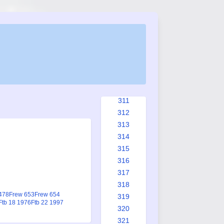
303
304
305
306
307
308
309
310
311
312
313
314
315
316
317
318
478
Frew 653
Frew 654
319
Ftb 18 1976
Ftb 22 1997
320
321