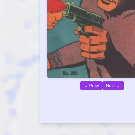
← Prew
Next →