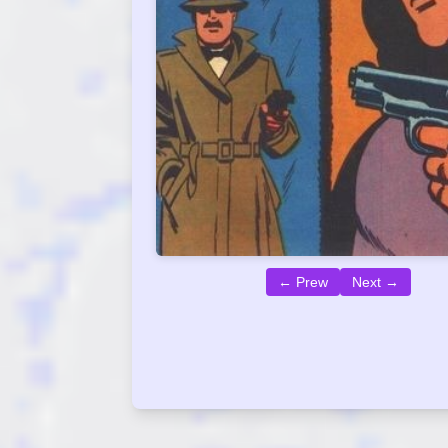
← Prew
Next →