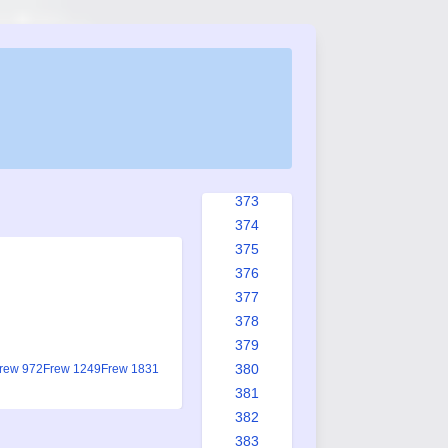
365
366
367
368
369
370
371
372
373
374
375
376
377
378
379
380
rew 972
Frew 1249
Frew 1831
381
382
383