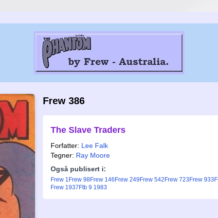
Frew 386
The Slave Traders
Forfatter:
Lee Falk
Tegner:
Ray Moore
Også publisert i:
Frew 1
Frew 98
Frew 146
Frew 249
Frew 542
Frew 723
Frew 933
F
Frew 1937
Ftb 9 1983