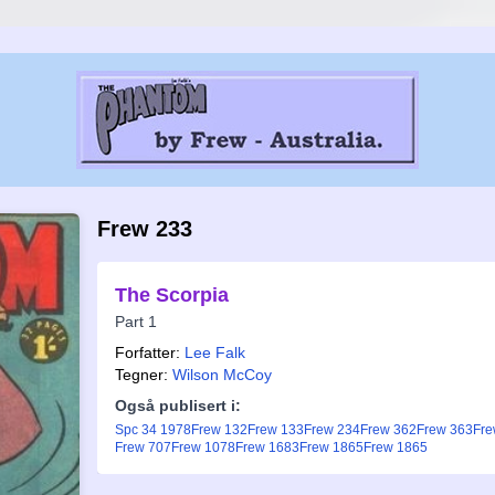
Frew 233
The Scorpia
Part 1
Forfatter:
Lee Falk
Tegner:
Wilson McCoy
Også publisert i:
Spc 34 1978
Frew 132
Frew 133
Frew 234
Frew 362
Frew 363
Fre
Frew 707
Frew 1078
Frew 1683
Frew 1865
Frew 1865