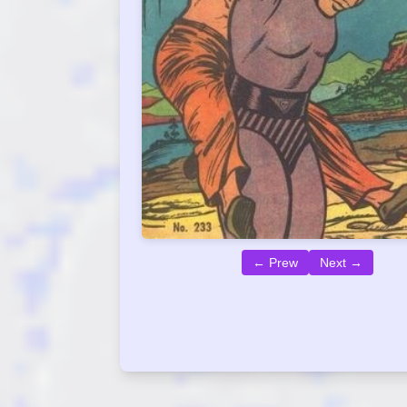
← Prew
Next →