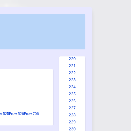
212
213
214
215
216
217
218
219
220
221
222
223
224
225
226
227
w 525
Frew 526
Frew 706
228
229
230