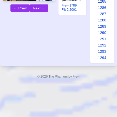
1285
Frew 1789
1286
← Prew
Next →
Ftb 2 2001
1287
1288
1289
1290
1291
1292
1293
1294
1295
1296
1297
© 2026 The Phantom by Frew
1298
1299
1300
1301
1302
1303