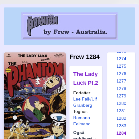
1267
1268
1269
1270
1271
1272
1273
Frew 1284
1274
1275
The Lady
1276
1277
Luck Pt.2
1278
Forfatter:
1279
Lee Falk/Ulf
1280
Granberg
1281
Tegner:
Romano
1282
Felmang
1283
Også
1284
publisert i: