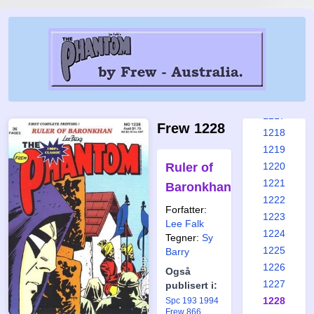
1211
1212
1213
1214
1215
1216
1217
Frew 1228
1218
1219
Ruler of
1220
1221
Baronkhan
1222
Forfatter:
1223
Lee Falk
1224
Tegner:
Sy
1225
Barry
1226
Også
1227
publisert i:
1228
Spc 193 1994
Frew 866