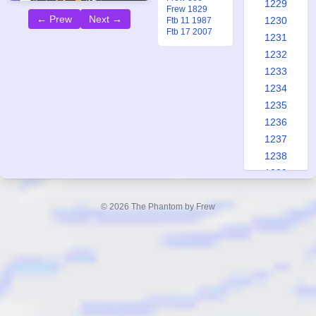
1229
Frew 1829
← Prew
Next →
1230
Ftb 11 1987
Ftb 17 2007
1231
1232
1233
1234
1235
1236
1237
1238
1239
1240
1241
© 2026 The Phantom by Frew
1242
1243
1244
1245
1246
1247