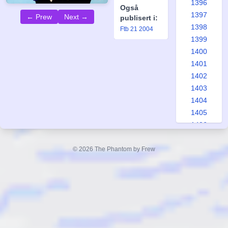
1396
Også
1397
← Prew
Next →
publisert i:
1398
Ftb 21 2004
1399
1400
1401
1402
1403
1404
1405
1406
1407
1408
© 2026 The Phantom by Frew
1409
1410
1411
1412
1413
1414