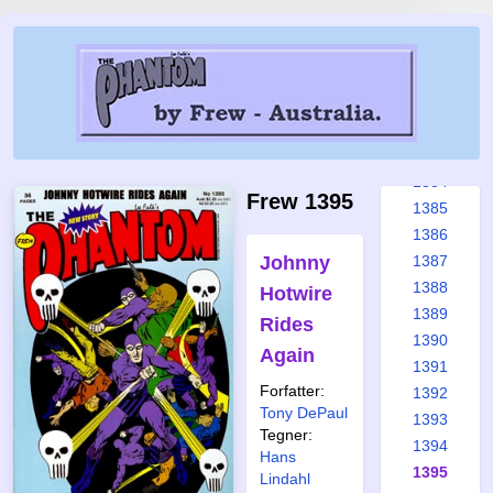
1378
1379
1380
1381
1382
1383
1384
Frew 1395
1385
1386
Johnny
1387
1388
Hotwire
1389
Rides
1390
Again
1391
Forfatter:
1392
Tony DePaul
1393
Tegner:
1394
Hans
1395
Lindahl