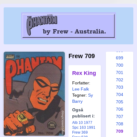
692
693
694
695
696
697
698
Frew 709
699
700
Rex King
701
702
Forfatter:
703
Lee Falk
704
Tegner:
Sy
Barry
705
706
Også
publisert i:
707
Alb 10 1977
708
Spc 163 1991
709
Frew 369