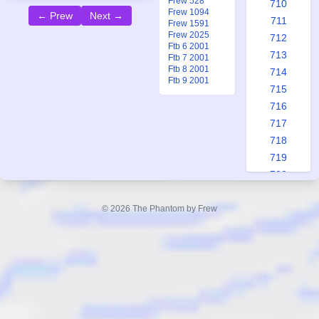
Frew 528
710
Frew 1094
← Prew
Next →
711
Frew 1591
Frew 2025
712
Ftb 6 2001
713
Ftb 7 2001
Ftb 8 2001
714
Ftb 9 2001
715
716
717
718
719
720
721
722
© 2026 The Phantom by Frew
723
724
725
726
727
728